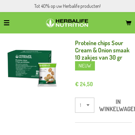
Tot 40% op uw Herbalife producten!
Ga
direct
naar
de
hoofdinhoud
Proteïne chips Sour
Cream & Onion smaak
10 zakjes van 30 gr
NIEUW
€ 24,50
IN
WINKELWAGE