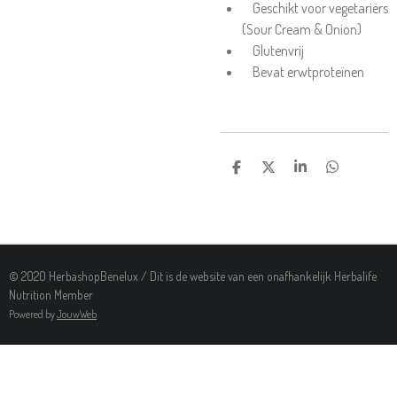
Geschikt voor vegetariërs
(Sour Cream & Onion)
Glutenvrij
Bevat erwtproteïnen
D
D
S
D
E
E
H
E
L
E
A
L
E
L
R
E
N
E
N
© 2020 HerbashopBenelux / Dit is de website van een onafhankelijk Herbalife
Nutrition Member
Powered by
JouwWeb