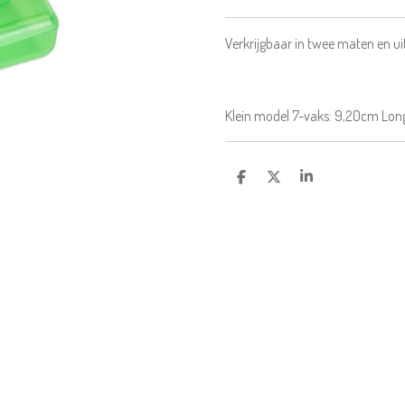
Verkrijgbaar in twee maten en ui
Klein model 7-vaks: 9,20cm Long
D
D
S
E
E
H
L
E
A
E
L
R
N
E