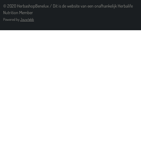
© 2020 HerbashopBenelux / Dit is de website van een onafhankelijk Herbalife
Nutrition Member
Powered by
JouwWeb