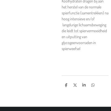
Koolhydraten dragen bij aan
het herstel van de normale
spierfunctie (samentrekken) na
hoog intensieve en/of
langdurige lichaamsbeweging
die leidt tot spiervermoeidheid
en uitputting van
glycogeenvoorraden in
spierweefsel
D
D
S
D
E
E
H
E
L
E
A
L
E
L
R
E
N
E
N