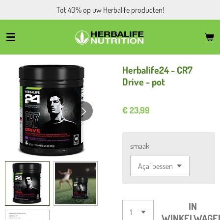
Tot 40% op uw Herbalife producten!
Ga
direct
naar
de
hoofdinhoud
Herbalife24 - CR7
Drive - pot
€ 23,99
smaak
IN
WINKELWAGE