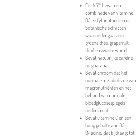
Fiit-NS™ bevat een
combinatie van vitamine
B3 en fytonutriënten uit
botanische extracten
waaronder guarana,
groene thee, grapefruit,
druif en zwarte wortel.
Bevat natuurlijke cafeïne
uit guarana
Bevat chroom dat het
normale metabolisme van
macronutriënten en het
behoud van normale
bloedglucosespiegels
ondersteunt.
Bevat vitamine C en een
hoog gehalte aan B3
(Niacine) dat bijdraagt tot