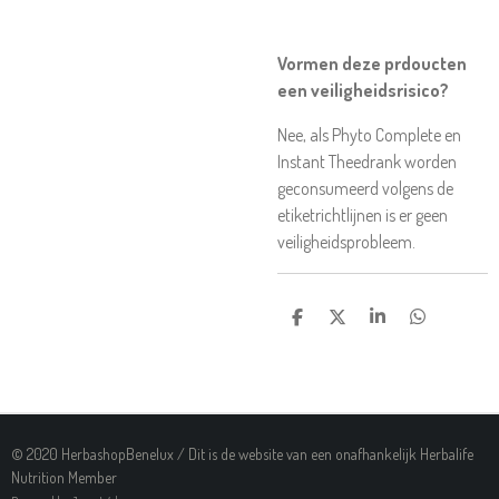
Vormen deze prdoucten
een veiligheidsrisico?
Nee, als Phyto Complete en
Instant Theedrank worden
geconsumeerd volgens de
etiketrichtlijnen is er geen
veiligheidsprobleem.
D
D
S
D
E
E
H
E
L
E
A
L
E
L
R
E
N
E
N
© 2020 HerbashopBenelux / Dit is de website van een onafhankelijk Herbalife
Nutrition Member