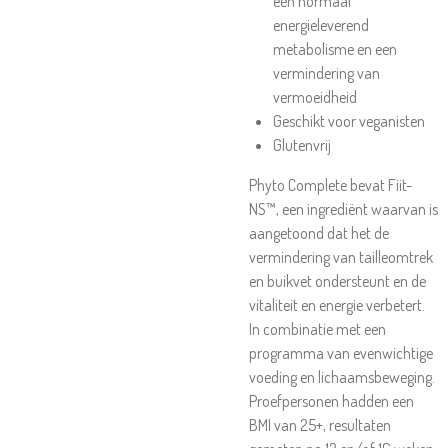
een normaal
energieleverend
metabolisme en een
vermindering van
vermoeidheid
Geschikt voor veganisten
Glutenvrij
Phyto Complete bevat Fiit-
NS™, een ingrediënt waarvan is
aangetoond dat het de
vermindering van tailleomtrek
en buikvet ondersteunt en de
vitaliteit en energie verbetert.
In combinatie met een
programma van evenwichtige
voeding en lichaamsbeweging.
Proefpersonen hadden een
BMI van 25+, resultaten