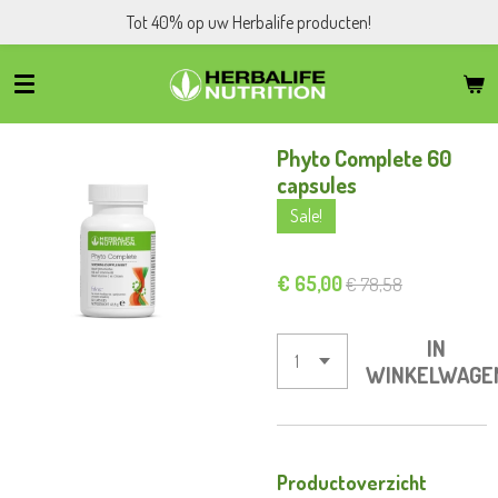
Tot 40% op uw Herbalife producten!
Ga
direct
naar
de
hoofdinhoud
Phyto Complete 60
capsules
Sale!
€ 65,00
€ 78,58
IN
WINKELWAGE
Productoverzicht