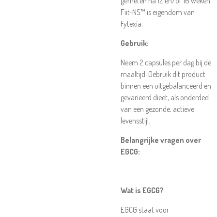
gemeten na 12 en/of 16 weken.
Fiit-NS™ is eigendom van
Fytexia.
Gebruik:
Neem 2 capsules per dag bij de
maaltijd. Gebruik dit product
binnen een uitgebalanceerd en
gevarieerd dieet, als onderdeel
van een gezonde, actieve
levensstijl.
Belangrijke vragen over
EGCG:
Wat is EGCG?
EGCG staat voor