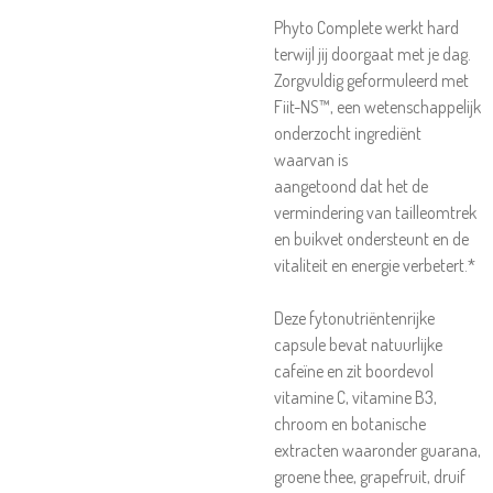
Phyto Complete werkt hard
terwijl jij doorgaat met je dag.
Zorgvuldig geformuleerd met
Fiit-NS™, een wetenschappelijk
onderzocht ingrediënt
waarvan is
aangetoond dat het de
vermindering van tailleomtrek
en buikvet ondersteunt en de
vitaliteit en energie verbetert.*
Deze fytonutriëntenrijke
capsule bevat natuurlijke
cafeïne en zit boordevol
vitamine C, vitamine B3,
chroom en botanische
extracten waaronder guarana,
groene thee, grapefruit, druif