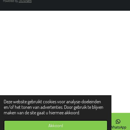
Powered by
JouwWeb
Deze website gebruikt cookies voor analyse-doeleinden
en/of het tonen van advertenties. Door gebruik te blijven
maken van de site gaat u hiermee akkoord.
Akkoord
E-mailadres
Telefoonnummer
WhatsApp